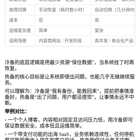
故障切换
手动恢复（耗时数小时）
自动切换（几分钟内恢
成本
低
高
运维复杂度
简单
复杂
适用场景
内容类网站 / 开发阶段
高并发 / 商业化产品
冷备的底层逻辑是用最少资源“保住数据”，当系统挂了时再
恢复。
热备的核心目标是让系统即使出问题，也能几乎无缝继续服
务。
可以理解为：冷备是“我有备份，能救回来”，提前把事情准
备好，热备是“出了问题，用户都没感觉”，让事情永远不中
断。
举例对比：
•
一个个人博客，内容相对固定且访问压力低，用冷备即可
保证数据安全，成本低且运维简单。
•
一个带支付功能的出海 SaaS，业务依赖连续性，任何停机