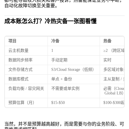
都可能导致收入损失和客户投诉，热备能保证业务不中断，
自动化故障切换至关重要。
成本账怎么打？冷热灾备一张图看懂
项目
冷备
热备
云主机数量
1
≥2 （跨区域）
数据同步频率
手动定期
实时
文件存储方式
S3/Cloud Storage（低频）
多区域对象存
数据库模式
单点 + 备份
主从复制 / 
负载均衡 / 容灾网关
不需要或单实例
必需（Cloud Loa
Global LB）
预算估算（月）
$15-$50
$100-$300起步
当然，并不是预算越高越好，而是需要与你的业务阶段、可