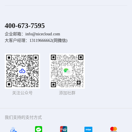
华为云国际
帮助中心
AWS Cloud
意见反馈
联
Google Cloud
拨
400-673-7595
系
隐私协议
方
发
企业邮箱：
info@nicecloud.com
打
式
用户协议
送
拨
大客户经理：
13119666662(同微信)
电
邮
打
件
大
话:
至
客
400-
info@nicecloud.com
户
经
社
673-
理
交
电
媒
7595
体
话:
关注公众号
添加社群
二
13119666662
维
码
我们支持的支付方式