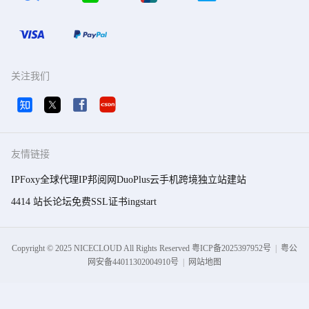
关注我们
友情链接
IPFoxy全球代理IP
邦阅网
DuoPlus云手机
跨境独立站建站
4414 站长论坛
免费SSL证书
ingstart
粤
粤
Copyright © 2025 NICECLOUD All Rights Reserved
粤ICP备2025397952号
|
粤公
ICP
公
网安备44011302004910号
|
网站地图
备
网
2025397952
安
号
备